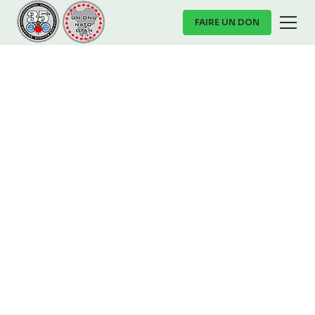
FAIRE UN DON
Particupez :
Façons de participer
Il existe plusieurs façons significatives de participer
au au projet de commémoration du 35e anniversaire,
que vous soyez un vétéran, un sympathisant, ou
simplement quelqu'un qui croit à l'importance du
souvenir et de la guérison. Votre participation
contribue à préserver les récits, à soutenir la santé
mentale et à honorer la mémoire de ceux qui ont servi
dans les Balkans. Vous pouvez :
Partagez votre histoire