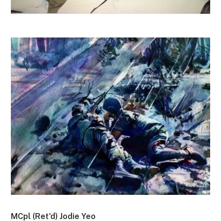
MCpl (Ret'd) Jodie Yeo